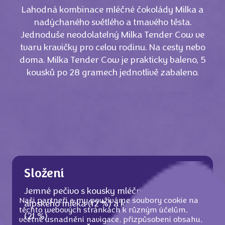
Lahodná kombinace mléčné čokolády Milka a
nadýchaného světlého a tmavého těsta.
Jednoduše neodolatelný Milka Tender Cow ve
tvaru kravičky pro celou rodinu. Na cesty nebo
doma. Milka Tender Cow je prakticky baleno, 5
kousků po 28 gramech jednotlivě zabaleno.
Složení
Jemné pečivo s kousky mléčné čokolády z
Naši partneři a my používáme soubory cookie na
alpského mléka (12 %) a kakaovou vrstvou
těchto webových stránkách k různým účelům,
(21 %).
včetně usnadnění navigace, přizpůsobení obsahu,