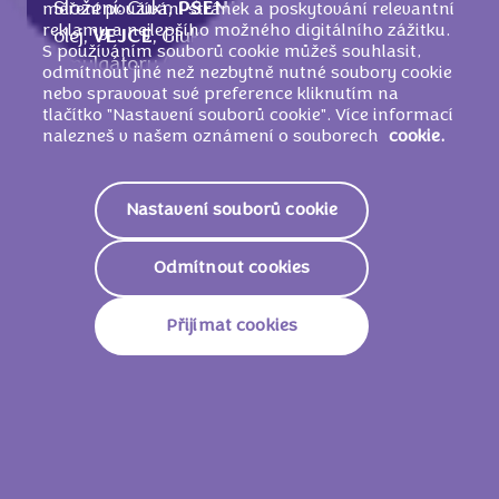
Složení: Cukr,
PŠENIČNÁ
mouka, Řepkový
měření používání stránek a poskytování relevantní
reklamy a nejlepšího možného digitálního zážitku.
olej,
VEJCE
, Glukózo-fruktózový sirup,
S používáním souborů cookie můžeš souhlasit,
Emulgátory (E471,
SÓJOVÉ
lecitiny),
odmítnout jiné než nezbytně nutné soubory cookie
Stabilizátor (glycerol), Kakaová hmota,
nebo spravovat své preference kliknutím na
tlačítko "Nastavení souborů cookie". Více informací
Kakaové máslo, Sušená syrovátka (z
nalezneš v našem oznámení o souborech
cookie.
MLÉKA
), Sušené plnotučné
MLÉKO
,
Kakaový prášek 0, 7 %, Kypřicí látky
(difosforečnany, uhličitany sodné), Jedlá sůl,
Nastavení souborů cookie
Aromata (obsahují
MLÉKO
), Sušené
odstředěné
MLÉKO
, Zahušťovadlo
Odmítnout cookies
(xanthan)
Přijímat cookies
Nutriční informace
1843 KJ /
441
Energie
Kcal