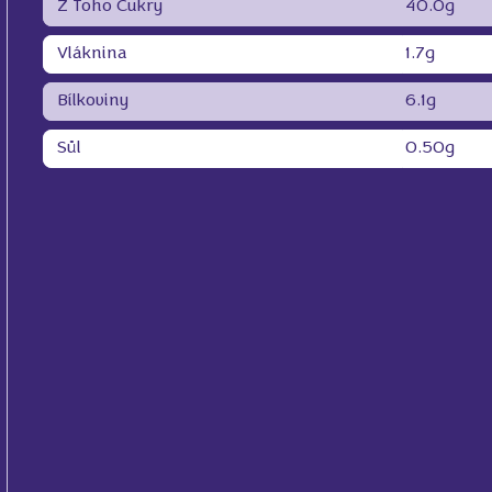
Z Toho Cukry
40.0g
Vláknina
1.7g
Bílkoviny
6.1g
Sůl
0.50g