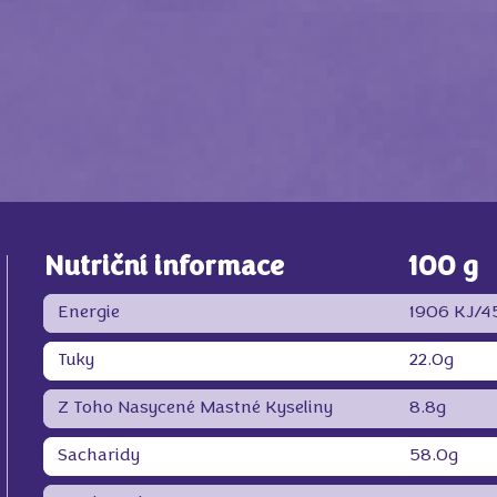
Nutriční informace
100 g
Energie
1906 KJ/
4
Tuky
22.0g
Z Toho Nasycené Mastné Kyseliny
8.8g
Sacharidy
58.0g