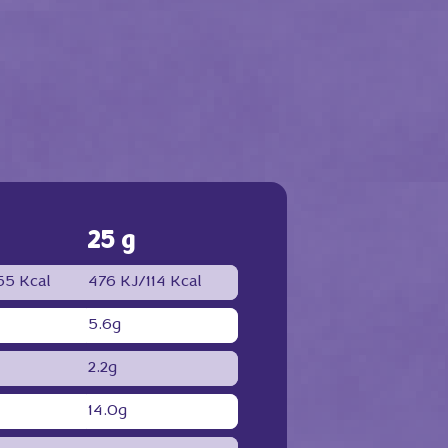
25 g
55 Kcal
476 KJ/
114 Kcal
5.6g
2.2g
14.0g