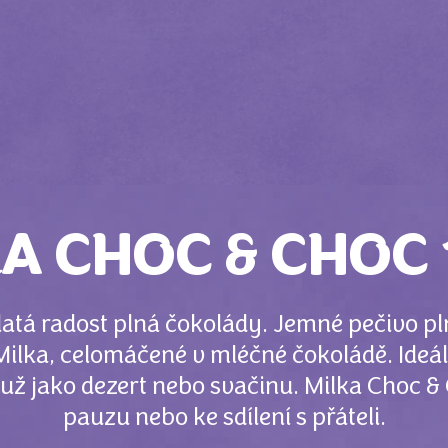
A CHOC & CHOC
latá radost plná čokolády. Jemné pečivo p
lka, celomáčené v mléčné čokoládě. Ideální
 už jako dezert nebo svačinu. Milka Choc & 
pauzu nebo ke sdílení s přáteli.