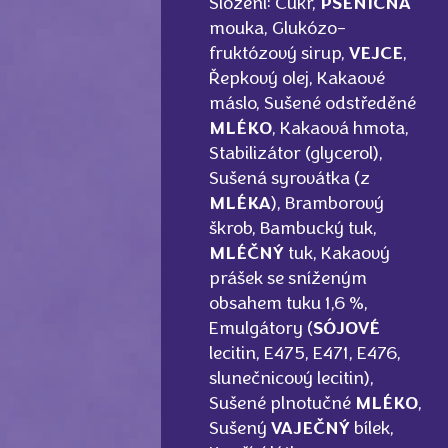
Složení: Cukr,
PŠENIČNÁ
mouka, Glukózo-
fruktózový sirup,
VEJCE
,
Řepkový olej, Kakaové
máslo, Sušené odstředěné
MLÉKO
, Kakaová hmota,
Stabilizátor (glycerol),
Sušená syrovátka (z
MLÉKA
), Bramborový
škrob, Bambucký tuk,
MLÉČNÝ
tuk, Kakaový
prášek se sníženým
obsahem tuku 1,6 %,
Emulgátory (
SÓJOVÉ
lecitin, E475, E471, E476,
slunečnicový lecitin),
Sušené plnotučné
MLÉKO
,
Sušený
VAJEČNÝ
bílek,