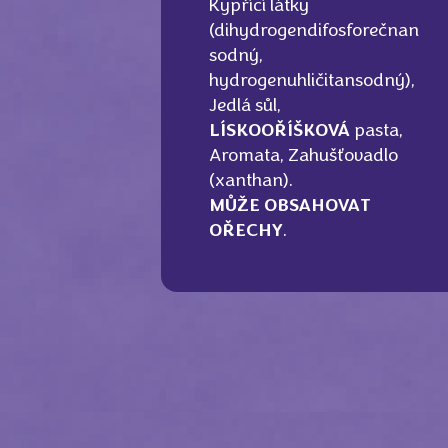
Kypřící látky
(dihydrogendifosforečnan
sodný,
hydrogenuhličitansodný),
Jedlá sůl,
LÍSKOOŘÍŠKOVÁ
pasta,
Aromata, Zahušťovadlo
(xanthan).
MŮŽE OBSAHOVAT
OŘECHY
.