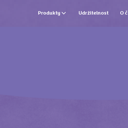
Produkty
Udržitelnost
O č