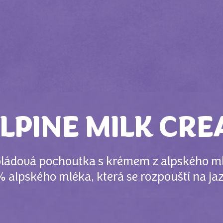
LPINE MILK CR
koládová pochoutka s krémem z alpského ml
 alpského mléka, která se rozpouští na ja