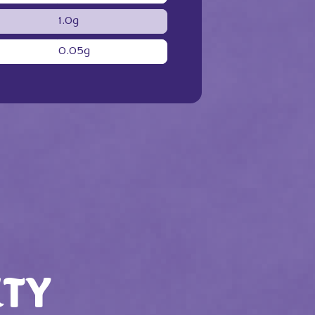
1.0g
0.05g
TY