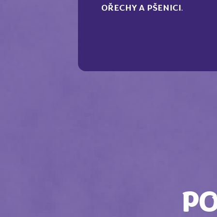
OŘECHY A PŠENICI
.
P