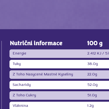
Nutriční informace
100 g
Energie
2.412 KJ /
57
Tuky
38.0g
Z Toho Nasycené Mastné Kyseliny
22.0g
Sacharidy
52.0g
Z Toho Cukry
51.0g
Vláknina
1.2g