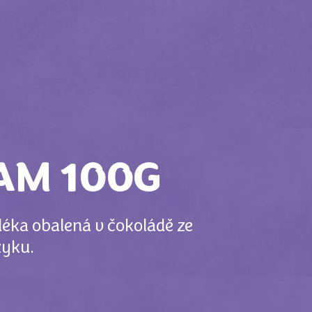
EAM 100G
éka obalená v čokoládě ze
zyku.