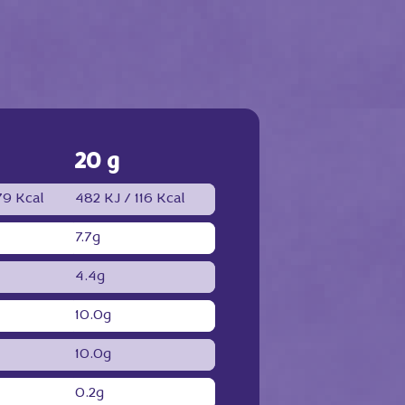
20 g
9 Kcal
482 KJ /
116 Kcal
7.7g
4.4g
10.0g
10.0g
0.2g