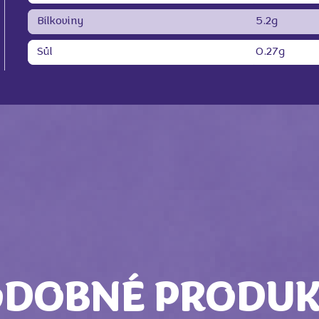
Bílkoviny
5.2g
Sůl
0.27g
ODOBNÉ PRODUK