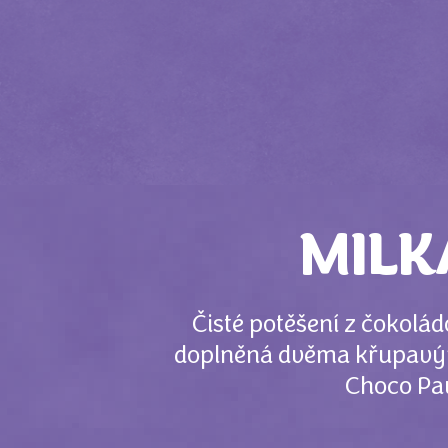
MILK
Čisté potěšení z čokolá
doplněná dvěma křupavým
Choco Pau