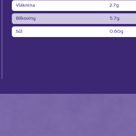
Vláknina
2.7g
Bílkoviny
5.7g
Sůl
0.60g