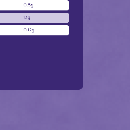
0.5g
1.1g
0.12g