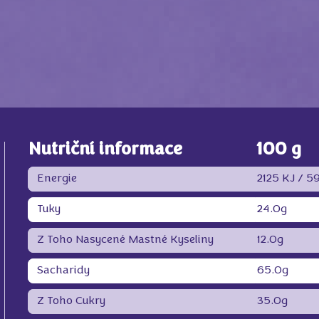
Nutriční informace
100 g
Energie
2125 KJ /
59
Tuky
24.0g
Z Toho Nasycené Mastné Kyseliny
12.0g
Sacharidy
65.0g
Z Toho Cukry
35.0g