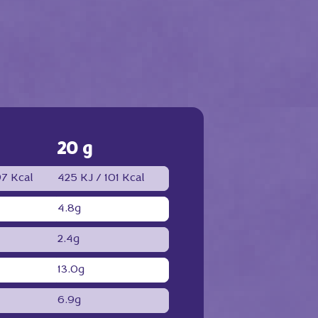
20 g
7 Kcal
425 KJ /
101 Kcal
4.8g
2.4g
13.0g
6.9g