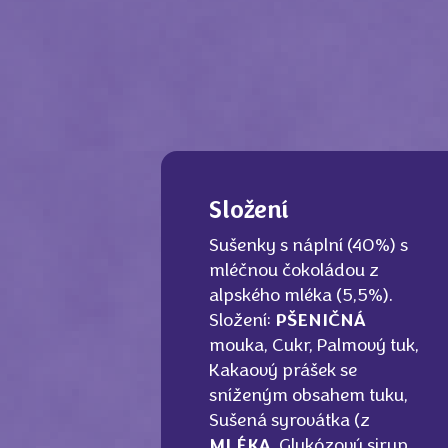
Složení
Sušenky s náplní (40%) s
mléčnou čokoládou z
alpského mléka (5,5%).
Složení:
PŠENIČNÁ
mouka, Cukr, Palmový tuk,
Kakaový prášek se
sníženým obsahem tuku,
Sušená syrovátka (z
MLÉKA
, Glukózový sirup,