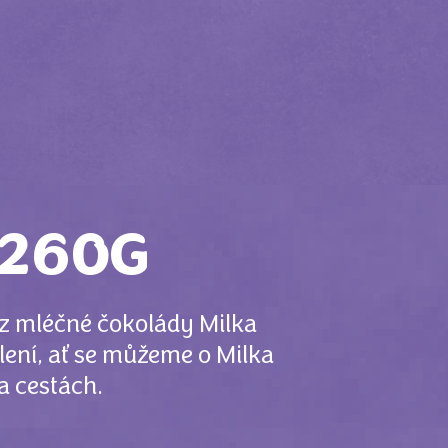
 260G
 z mléčné čokolády Milka
ní, ať se můžeme o Milka
a cestách.