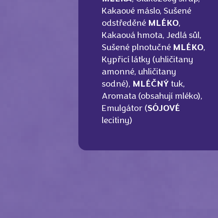
Kakaové máslo, Sušené
odstředěné
MLÉKO
,
Kakaová hmota, Jedlá sůl,
Sušené plnotučné
MLÉKO
,
Kypřicí látky (uhličitany
amonné, uhličitany
sodné),
MLÉČNÝ
tuk,
Aromata (obsahují mléko),
Emulgátor (
SÓJOVÉ
lecitiny)