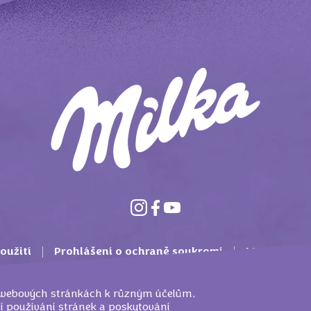
oužití
Prohlášení o ochraně soukromí
Mondelez In
Zásady použití souborů cookie
Kontakt
FAQ
 webových stránkách k různým účelům,
 používání stránek a poskytování