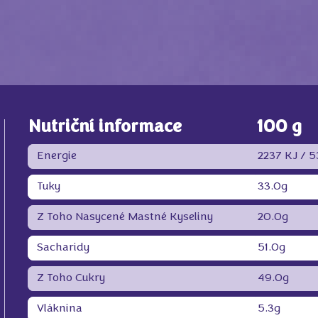
Nutriční informace
100 g
Energie
2237 KJ /
5
Tuky
33.0g
Z Toho Nasycené Mastné Kyseliny
20.0g
Sacharidy
51.0g
Z Toho Cukry
49.0g
Vláknina
5.3g