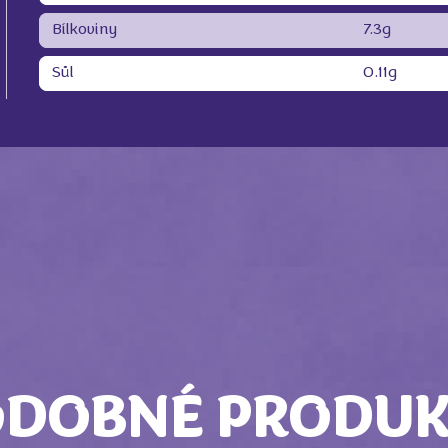
Bílkoviny
7.3g
Sůl
0.11g
ODOBNÉ PRODUK