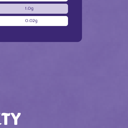
1.0g
0.02g
TY