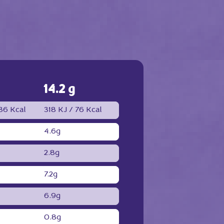
14.2 g
36 Kcal
318 KJ /
76 Kcal
4.6g
2.8g
7.2g
6.9g
0.8g