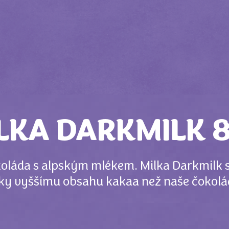
LKA DARKMILK 
oláda s alpským mlékem. Milka Darkmilk s
díky vyššímu obsahu kakaa než naše čokolád