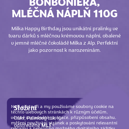
BONBONIÉRA,
MLÉČNÁ NÁPLŇ 110G
Milka Happy Birthday jsou unikátní pralinky ve
tvaru dárků s mléčnou krémovou náplní, obalené
v jemné mléčné čokoládě Milka z Alp. Perfektní
jako pozornost k narozeninám.
Naši partneři a my používáme soubory cookie na
Složení
těchto webových stránkách k různým účelům,
včetně usnadnění navigace, přizpůsobení obsahu,
Cukr, Palmový tuk, Kakaové máslo, Sušené
měření používání stránek a poskytování relevantní
odstředěné
MLÉKO
, Sušená syrovátka
reklamy a nejlepšího možného digitálního zážitku.