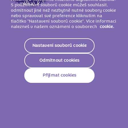
(z mléka), Kakaová hmota,
MLÉČNÝ
tuk,
S používáním souborů cookie můžeš souhlasit,
odmítnout jiné než nezbytně nutné soubory cookie
Emulgátory (
SÓJOVÉ
lecitiny, E
nebo spravovat své preference kliknutím na
476),
LÍSKOOŘÍŠKOVÁ
pasta, Aromata,
tlačítko "Nastavení souborů cookie". Více informací
Obsah sušeného odstředěného mléka v
nalezneš v našem oznámení o souborech
cookie.
mléčné krémové náplni 7 %
Nastavení souborů cookie
Nutriční informace
Odmítnout cookies
2365kJ /
567
Energie
Kcal
Přijímat cookies
Tuky
36g
Z Toho Nasycené Mastné
20g
Kyseliny
Sacharidy
54g