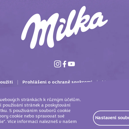
oužití
Prohlášení o ochraně soukromí
Mondelez In
Zásady použití souborů cookie
Kontakt
FAQ
 webových stránkách k různým účelům,
 používání stránek a poskytování
itku. S používáním souborů cookie
bory cookie nebo spravovat své
Nastavení soub
EUROPE SERVICES GMBH - ODŠTĚPNÝ ZÁVOD ČESKÁ REPUBLIKA , PRA
ie". Více informací nalezneš v našem