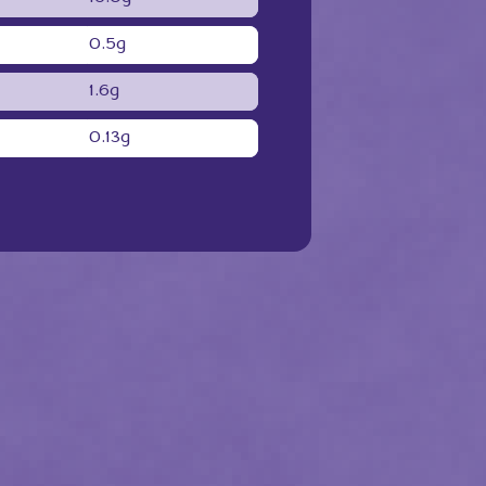
0.5g
1.6g
0.13g