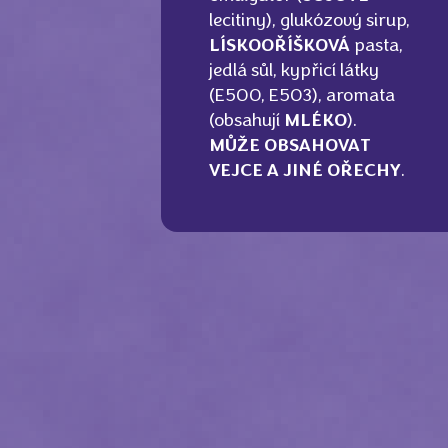
lecitiny), glukózový sirup,
LÍSKOOŘÍŠKOVÁ
pasta,
jedlá sůl, kypřicí látky
(E500, E503), aromata
(obsahují
MLÉKO
).
MŮŽE OBSAHOVAT
VEJCE A JINÉ OŘECHY
.