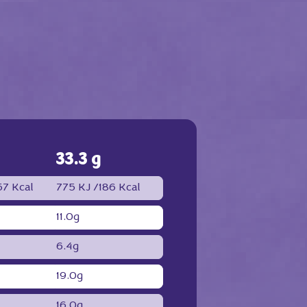
33.3 g
7 Kcal
775 KJ /
186 Kcal
11.0g
6.4g
19.0g
16.0g