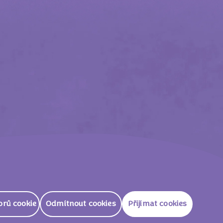
ternational
orů cookie
Odmítnout cookies
Přijímat cookies
CZ
HA IČO 01435485