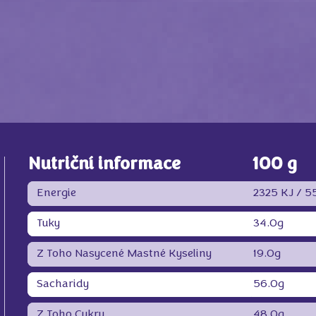
Nutriční informace
100 g
Energie
2325 KJ /
55
Tuky
34.0g
Z Toho Nasycené Mastné Kyseliny
19.0g
Sacharidy
56.0g
Z Toho Cukry
48.0g