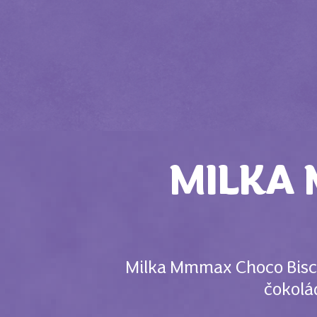
MILKA 
Milka Mmmax Choco Biscui
čokolá