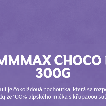
MMMAX CHOCO 
300G
t je čokoládová pochoutka, která se rozpo
dy ze 100% alpského mléka s křupavou su