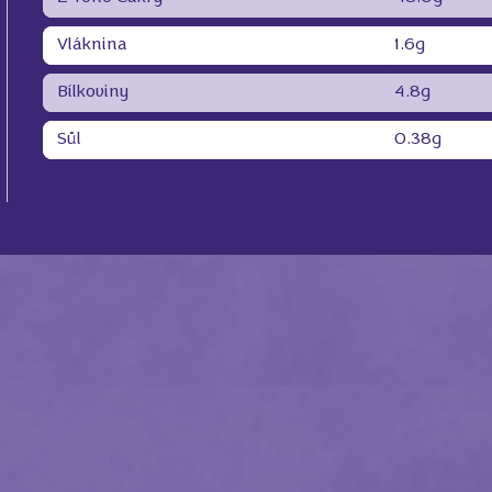
Vláknina
1.6g
Bílkoviny
4.8g
Sůl
0.38g