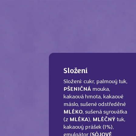
Složení
Složení: cukr, palmový tuk,
PŠENIČNÁ
mouka,
kakaová hmota, kakaové
máslo, sušené odstředěné
MLÉKO
, sušená syrovátka
(z
MLÉKA
),
MLÉČNÝ
tuk,
kakaový prášek (1%),
emulgátor (
SÓJOVÉ