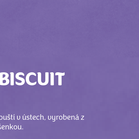
BISCUIT
uští v ústech, vyrobená z
šenkou.