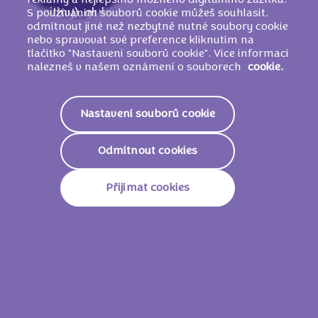
lecitiny), glukózo-fruktózový sirup,
S používáním souborů cookie můžeš souhlasit,
odmítnout jiné než nezbytně nutné soubory cookie
PŠENIČNÝ
škrob,
LÍSKOOŘÍŠKOVÁ
pasta,
nebo spravovat své preference kliknutím na
kypřicí látky (E503, E501, E500), jedlá sůl,
tlačítko "Nastavení souborů cookie". Více informací
aromata, regulátor kyselosti (E524).
nalezneš v našem oznámení o souborech
cookie.
MŮŽE OBSAHOVAT JINÉ OŘECHY.
Nastavení souborů cookie
Nutriční informace
Odmítnout cookies
2350 KJ
564
Energie
Přijímat cookies
Kcal
Tuky
35.0g
Z Toho Nasycené Mastné
20.0g
Kyseliny
Sacharidy
56.0g