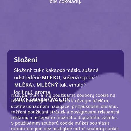
bílé čokolády.
Složení
Složení: cukr, kakaové máslo, sušené
odstředěné
MLÉKO
, sušená syrovátka (z
MLÉKA
),
MLÉČNÝ
tuk, emulgátor (
SÓJOVÉ
lecitiny), aroma.
Naši partneři a my používáme soubory cookie na
MŮŽE OBSAHOVAT OŘECHY
.
těchto webových stránkách k různým účelům,
včetně usnadnění navigace, přizpůsobení obsahu,
měření používání stránek a poskytování relevantní
reklamy a nejlepšího možného digitálního zážitku.
S používáním souborů cookie můžeš souhlasit,
Nutriční informace
odmítnout jiné než nezbytně nutné soubory cookie