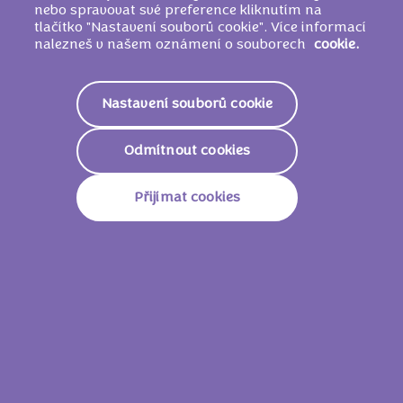
nebo spravovat své preference kliknutím na
2233 KJ /
534
tlačítko "Nastavení souborů cookie". Více informací
Energie
Kcal
nalezneš v našem oznámení o souborech
cookie.
Tuky
28g
Nastavení souborů cookie
Z Toho Nasycené Mastné
17g
Kyseliny
Odmítnout cookies
Sacharidy
65g
Přijímat cookies
Z Toho Cukry
65g
Vláknina
0g
Bílkoviny
4,2g
Sůl
0,26g
15 g
335 KJ /
80