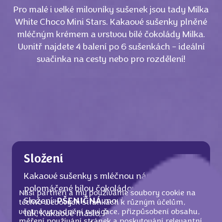
Pro malé i velké milovníky sušenek jsou tady Milka
White Choco Mini Stars. Kakaové sušenky plněné
mléčným krémem a vrstvou bílé čokolády Milka.
Uvnitř najdete 4 balení po 6 sušenkách - ideální
svačinka na cesty nebo pro rozdělení!
Složení
Kakaové sušenky s mléčnou náplní (16 %)
polomáčené bílou čokoládou (23 %).
Naši partneři a my používáme soubory cookie na
Složení:
PŠENIČNÁ
mouka, Cukr, Palmový
těchto webových stránkách k různým účelům,
včetně usnadnění navigace, přizpůsobení obsahu,
tuk, Kakaové máslo, Řepkový olej, Sušená
měření používání stránek a poskytování relevantní