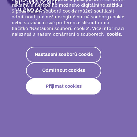
syrovátka (z
MLÉKA
), Sušené odstředěné
reklamy a nejlepšího možného digitálního zážitku.
MLÉKO
2,5 %, Kakaový prášek se sníženým
S používáním souborů cookie můžeš souhlasit,
odmítnout jiné než nezbytně nutné soubory cookie
obsahem tuku 2 %, Sušené plnotučné
nebo spravovat své preference kliknutím na
MLÉKO
1,5 %, Laktóza (z
MLÉKA
),
tlačítko "Nastavení souborů cookie". Více informací
Glukózový sirup,
MLÉČNÝ
tuk, Jedlá sůl,
nalezneš v našem oznámení o souborech
cookie.
Emulgátory (
SÓJOVÉ
lecitiny, E476), Kypřicí
látky (uhličitany amonné, uhličitany sodné),
Nastavení souborů cookie
Aromata, Kyselina (kyselina citronová).
MŮŽE OBSAHOVAT VEJCE, OŘECHY
.
Odmítnout cookies
Přijímat cookies
Nutriční informace
2133 KJ/
509
Energie
Kcal
Tuky
25g
Z Toho Nasycené Mastné