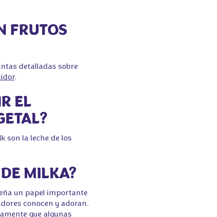
N FRUTOS
untas detalladas sobre
idor
.
R EL
GETAL?
k son la leche de los
DE MILKA?
peña un papel importante
idores conocen y adoran.
namente que algunas