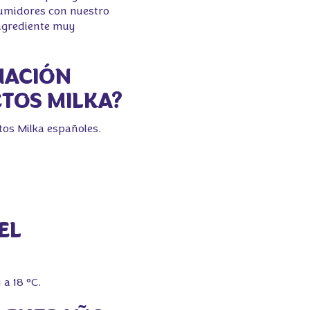
sumidores con nuestro
ingrediente muy
MACIÓN
CTOS MILKA?
os Milka españoles.
EL
 a 18 °C.