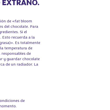
O EXTRAÑO.
ción de «fat bloom
s del chocolate. Para
redientes. Si el
. Esto recuerda a la
 grasa)». Es totalmente
 la temperatura de
n responsables de
ar y guardar chocolate
ca de un radiador. La
condiciones de
 momento.