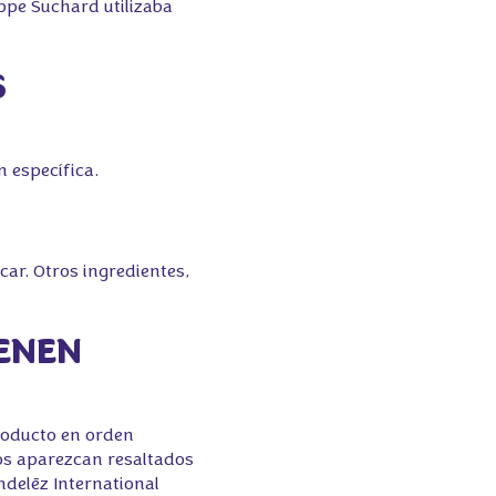
ippe Suchard utilizaba
S
n específica.
car. Otros ingredientes,
IENEN
producto en orden
cos aparezcan resaltados
ondelēz International