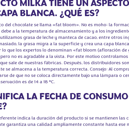
UCTO MILKA TIENE UN ASPECT
CAPA BLANCA. ¿QUÉ ES?
co del chocolate se llama «fat bloom». No es moho; la forma
e debe a la temperatura de almacenamiento y a los ingrediente
utilizamos grasa de leche y manteca de cacao, entre otros ing
asiado, la grasa migra a la superficie y crea una capa blanca
r lo que los expertos lo denominan «fat bloom (afloración de
, pero no es agradable a la vista. Por este motivo controlamos
que sale de nuestras fábricas. Después, los distribuidores so
ate se almacena a la temperatura correcta. Consejo: Al compr
arse de que no se coloca directamente bajo una lámpara o cer
servación es de 14 a 18 °C.
GNIFICA LA FECHA DE CONSUMO
E?
erente indica la duración del producto si se mantienen las 
ante garantiza una calidad ampliamente constante hasta ese