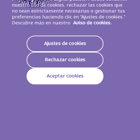
grasa de palma, manteca de cacao, pasta
nuestro uso de cookies, rechazar las cookies que
de cacao,
LECHE
desnatada en polvo, suero
no sean estrictamente necesarias o gestionar tus
preferencias haciendo clic en "Ajustes de cookies."
de
LECHE
en polvo, grasa de
LECHE
, jarabe
Descubre más en nuestro
Aviso de cookies.
de glucosa, emulgentes (lecitinas de SOJA,
E476), sal, gasificantes (carbonatos de
sodio, carbonatos de amonio, difosfatos),
Ajustes de cookies
aroma.
PUEDE CONTENER
HUEVO
.
Rechazar cookies
Aceptar cookies
Valores nutricionales
Energía
2113kJ /
505kcal
Grasas
24g
De Las Cuales Saturadas
13g
Carbohidratos
63g