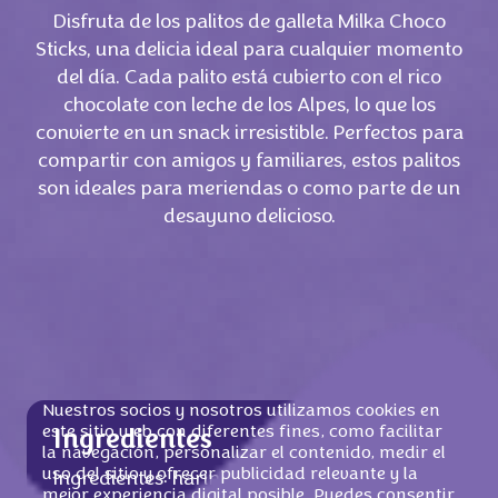
Disfruta de los palitos de galleta Milka Choco
Sticks, una delicia ideal para cualquier momento
del día. Cada palito está cubierto con el rico
chocolate con leche de los Alpes, lo que los
convierte en un snack irresistible. Perfectos para
compartir con amigos y familiares, estos palitos
son ideales para meriendas o como parte de un
desayuno delicioso.
Nuestros socios y nosotros utilizamos cookies en
este sitio web con diferentes fines, como facilitar
Ingredientes
la navegación, personalizar el contenido, medir el
uso del sitio y ofrecer publicidad relevante y la
Ingredientes: harina de
TRIGO
, azúcar,
mejor experiencia digital posible. Puedes consentir