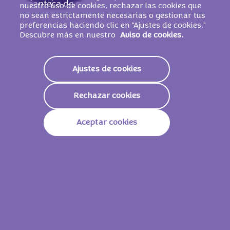
manteca de cacao,
LECHE
desnatada en
nuestro uso de cookies, rechazar las cookies que
no sean estrictamente necesarias o gestionar tus
polvo, pasta de cacao, suero de
LECHE
en
preferencias haciendo clic en "Ajustes de cookies."
polvo, grasa de
LECHE
, emulgente (lecitinas
Descubre más en nuestro
Aviso de cookies.
de SOJA),
AVELLANA
S
picadas (0,4 %),
aroma. PUEDE CONTENER OTROS FRUTOS
DE CÁSCARA.
Ajustes de cookies
Rechazar cookies
Valores nutricionales
Aceptar cookies
Energía
2298 KJ /
551 Kcal
Grasas
34g
De Las Cuales Saturadas
15g
Carbohidratos
49g
De Los Cuales Azúcares
48g