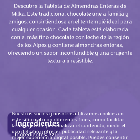
Descubre la Tableta de Almendras Enteras de
Milka. Este tradicional chocolate une a familia y
amigos, convirtiéndose en el tentempié ideal para
cualquier ocasión. Cada tableta está elaborada
con el más fino chocolate con leche de la región
de los Alpes y contiene almendras enteras,
ofreciendo un sabor inconfundible y una crujiente
textura irresistible.
Nuestros socios y nosotros utilizamos cookies en
este sitio web con diferentes fines, como facilitar
Ingredientes
la navegación, personalizar el contenido, medir el
uso del sitio y ofrecer publicidad relevante y la
Ingredientes: azúcar,
ALMENDRA
S
(20 %),
mejor experiencia digital posible. Puedes consentir