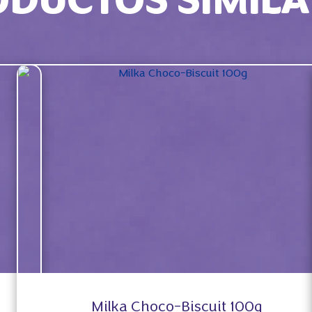
ODUCTOS SIMILA
Milka Choco-Biscuit 100g