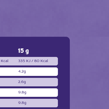
15 g
 Kcal
335 KJ /
80 Kcal
4,2g
2,6g
9,8g
9,8g