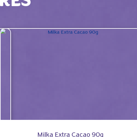
RES
Milka Extra Cacao 90g