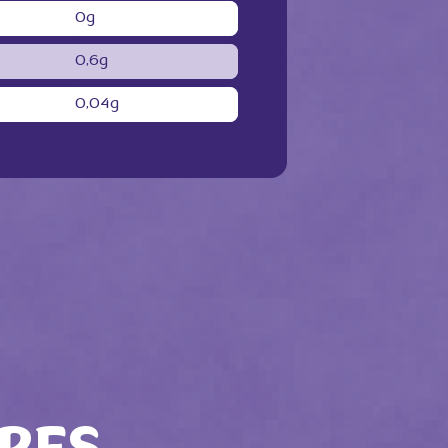
0g
0,6g
0,04g