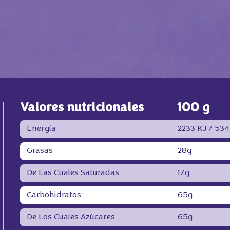
Valores nutricionales
100 g
Energía
2233 KJ /
534
Grasas
28g
De Las Cuales Saturadas
17g
Carbohidratos
65g
De Los Cuales Azúcares
65g