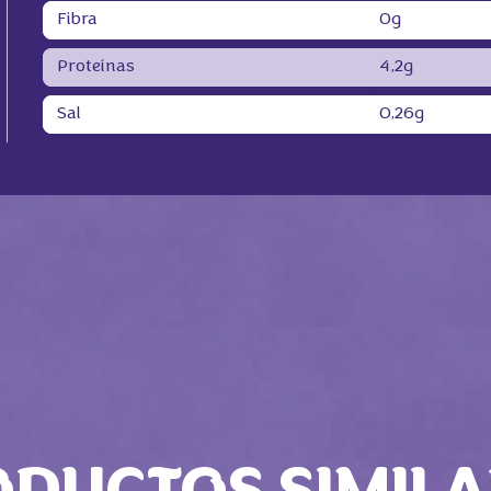
Fibra
0g
Proteínas
4,2g
Sal
0,26g