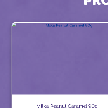
PR
Milka Peanut Caramel 90g