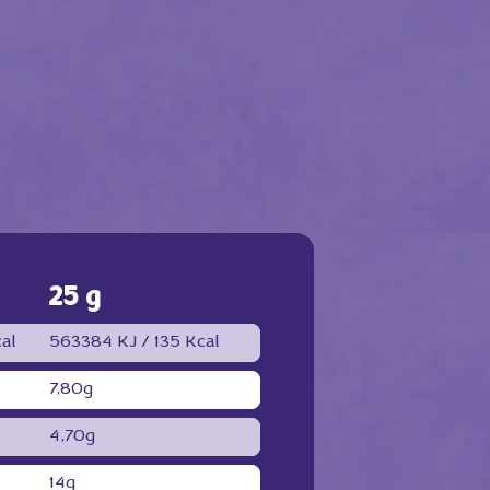
25 g
al
563384 KJ /
135 Kcal
7,80g
4,70g
14g