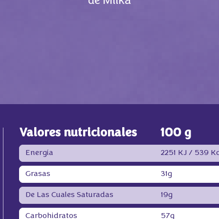
de Milka
Valores nutricionales
100 g
Energía
2251 KJ /
539 Kc
Grasas
31g
De Las Cuales Saturadas
19g
Carbohidratos
57g