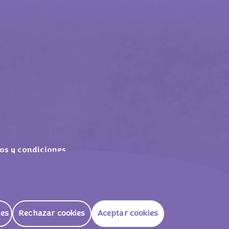
os y condiciones
tas frecuentes
ies
Rechazar cookies
Aceptar cookies
ES