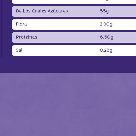
De Los Cuales Azúcares
55g
Fibra
2,30g
Proteínas
6,50g
Sal
0,28g