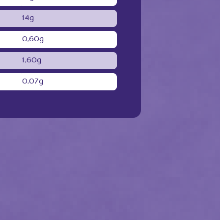
14g
0,60g
1,60g
0,07g