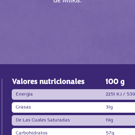
de Milka.
Valores nutricionales
100 g
Energía
2251 KJ /
539
Grasas
31g
De Las Cuales Saturadas
19g
Carbohidratos
57g