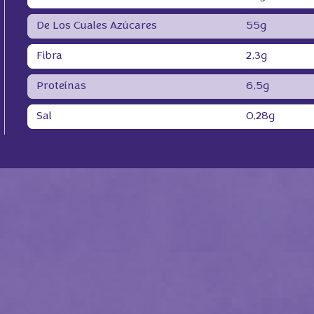
De Los Cuales Azúcares
55g
Fibra
2,3g
Proteínas
6,5g
Sal
0,28g