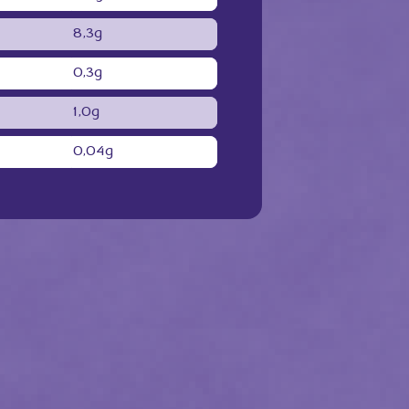
8,3g
0,3g
1,0g
0,04g