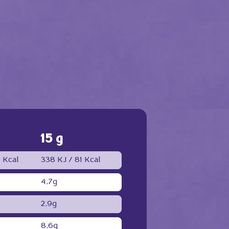
15 g
 Kcal
338 KJ /
81 Kcal
4,7g
2,9g
8,6g