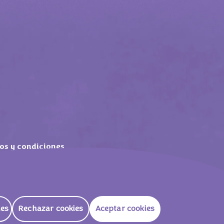
os y condiciones
tas frecuentes
ies
Rechazar cookies
Aceptar cookies
ES