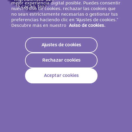
mejor experiencia digital posible. Puedes consentir
de cacao, trozos de
ALMENDRA
, manteca
nuestro uso de cookies, rechazar las cookies que
de cacao,
LECHE
desnatada en polvo, suero
no sean estrictamente necesarias o gestionar tus
preferencias haciendo clic en "Ajustes de cookies."
de
LECHE
en polvo, cacao en polvo, grasa
Descubre más en nuestro
Aviso de cookies.
de
LECHE
, pasta de
ALMENDRA
(2%),
emulgente (lecitinas de SOJA), pasta de
AVELLANA
, aromas (contiene
LECHE
). 5 %
Ajustes de cookies
cacao en polvo y 9,5 % pasta de cacao en el
relleno cremoso de
ALMENDRA
S
y
Rechazar cookies
cacao.
PUEDE CONTENER TRIGO
.
Aceptar cookies
Valores nutricionales
Energía
2288 KJ /
549 Kcal
Grasas
34g
De Las Cuales Saturadas
18g