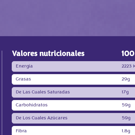
Valores nutricionales
100
Energía
2223 
Grasas
29g
De Las Cuales Saturadas
17g
Carbohidratos
59g
De Los Cuales Azúcares
59g
Fibra
1,8g