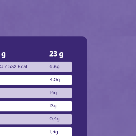
 g
23 g
KJ /
532 Kcal
6,8g
4,0g
14g
13g
0,4g
1,4g