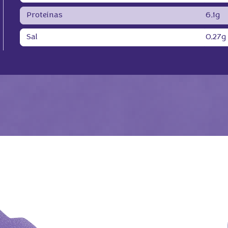
Proteínas
6,1g
Sal
0,27g