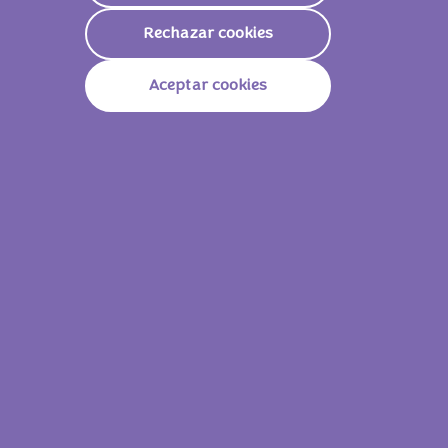
SOJA), gasificantes (E501, E503, E500), sal,
Rechazar cookies
aromas, corrector de acidez (E524), pasta
de
AVELLANA
. 7 % de
LECHE
desnatada
Aceptar cookies
en polvo en el relleno cremoso lácteo.
Valores nutricionales
Energía
2286kJ/
548kcal
Grasas
33g
De Las Cuales Saturadas
19g
Carbohidratos
56g
De Los Cuales Azúcares
49g
Fibra
1.6g