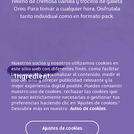
relleno de cremosa vainilla y trocitos de galleta
Oreo. Para tomar a cualquier hora. Disfrutala
tanto individual como en formato pack.
Nuestros socios y nosotros utilizamos cookies en
este sitio web con diferentes fines, como facilitar
la navegación, personalizar el contenido, medir el
Ingredientes
uso del sitio y ofrecer publicidad relevante y la
mejor experiencia digital posible. Puedes consentir
Ingredientes: Azúcar, grasas vegetales
nuestro uso de cookies, rechazar las cookies que
(palma, palmiste), harina de
TRIGO
,
no sean estrictamente necesarias o gestionar tus
manteca de cacao,
LECHE
desnatada en
preferencias haciendo clic en "Ajustes de cookies."
Descubre más en nuestro
Aviso de cookies.
polvo, suero de
LECHE
en polvo, pasta de
cacao, grasa de
LECHE
, cacao magro en
polvo 1%, jarabe de glucosa y fructosa,
Ajustes de cookies
almidón de
TRIGO
, emulgente (lecitinas de