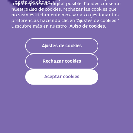
pasta de cacao, suero de
LECHE
en polvo,
mejor experiencia digital posible. Puedes consentir
nuestro uso de cookies, rechazar las cookies que
grasa de
LECHE
, harina de arroz,
no sean estrictamente necesarias o gestionar tus
emulgentes (lecitina de SOJA, E 476), jarabe
preferencias haciendo clic en "Ajustes de cookies."
de glucosa, pasta de
AVELLANA
S
, harina
Descubre más en nuestro
Aviso de cookies.
de maíz, sal, aromas, colorantes (beta-
caroteno, E 150 d), extracto de malta de
Ajustes de cookies
CEBADA
. Cacao: 30% mínimo en el
chocolate con
LECHE
de los Alpes.
PUEDE
Rechazar cookies
CONTENER OTROS FRUTOS DE CÁSCARA
Y TRIGO
.
Aceptar cookies
Valores nutricionales
Energía
2251 KJ /
539 Kcal
Grasas
31g