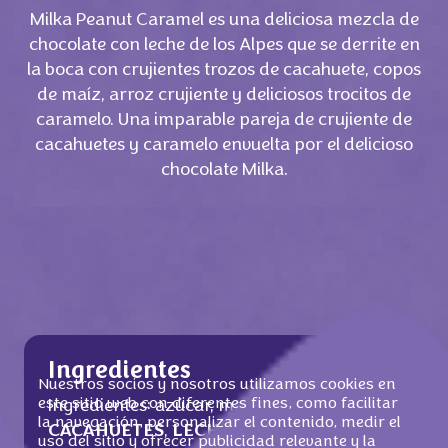
Milka Peanut Caramel es una deliciosa mezcla de
chocolate con leche de los Alpes que se derrite en
la boca con crujientes trozos de cacahuete, copos
de maíz, arroz crujiente y deliciosos trocitos de
caramelo. Una imparable pareja de crujiente de
cacahuetes y caramelo envuelta por el delicioso
chocolate Milka.
Ingredientes
Nuestros socios y nosotros utilizamos cookies en
este sitio web con diferentes fines, como facilitar
Ingredientes: azúcar, manteca de cacao,
la navegación, personalizar el contenido, medir el
CACAHUETE
S
,
LECHE
desnatada en polvo,
uso del sitio y ofrecer publicidad relevante y la