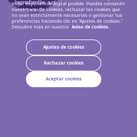
Ingredientes: azúcar, harina de
TRIGO
,
mejor experiencia digital posible. Puedes consentir
nuestro uso de cookies, rechazar las cookies que
manteca de cacao, grasas vegetales (palma,
no sean estrictamente necesarias o gestionar tus
coco en proporciones variables),
LECHE
preferencias haciendo clic en "Ajustes de cookies."
desnatada en polvo, suero de
LECHE
en
Descubre más en nuestro
Aviso de cookies.
polvo, lactosa (de
LECHE
), aceite de nabina,
cacao magro en polvo 1,5%, grasa de
Ajustes de cookies
LECHE
, emulgentes (lecitinas de SOJA,
E476), gasificante (carbonatos de sodio),
Rechazar cookies
sal, aromas.
PUEDE CONTENER
HUEVO
Y
FRUTOS DE CÁSCARA.
Aceptar cookies
Valores nutricionales
Energía
2236kJ /
535kcal
Grasas
30g