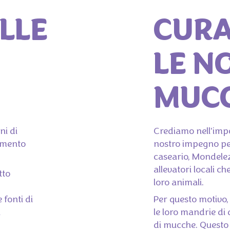
LLE
CURA
LE N
MUC
ni di
Crediamo nell'impo
rimento
nostro impegno per 
caseario, Mondelez
allevatori locali ch
tto
loro animali.
 fonti di
Per questo motivo
i
le loro mandrie di
di mucche. Questo 