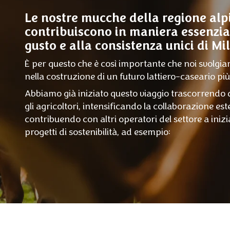
Le nostre mucche della regione alp
contribuiscono in maniera essenzia
gusto e alla consistenza unici di Mi
È per questo che è così importante che noi svolgi
nella costruzione di un futuro lattiero-caseario più
Abbiamo già iniziato questo viaggio trascorrendo
gli agricoltori, intensificando la collaborazione es
contribuendo con altri operatori del settore a inizi
progetti di sostenibilità, ad esempio: