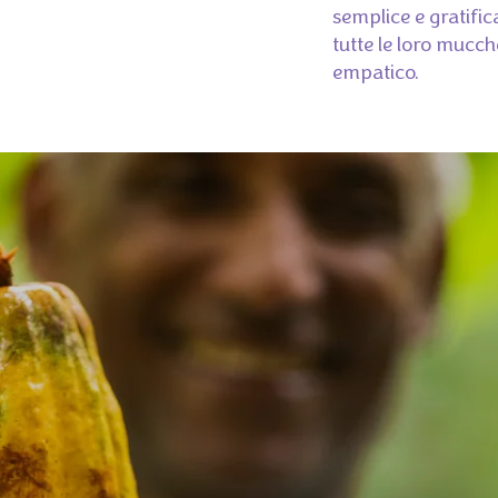
semplice e gratific
tutte le loro mucc
empatico.