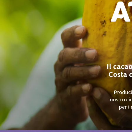
A
Il caca
Costa d
Produci
nostro ci
per i