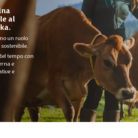
ina
le al
lka.
amo un ruolo
 sostenibile.
 del tempo con
terna e
ative e