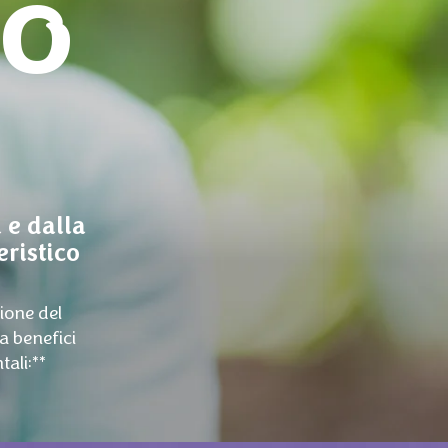
SO
 e dalla
eristico
ione del
a benefici
ali:**