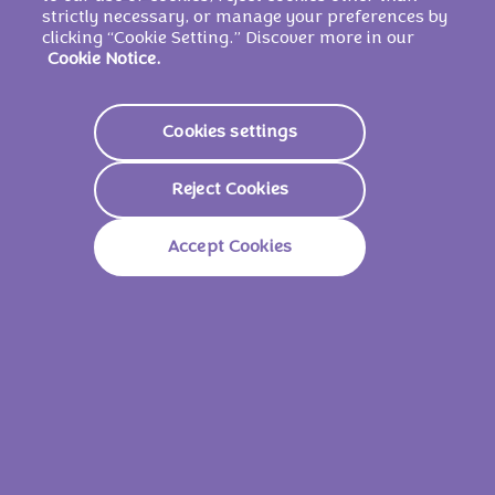
di
NOCCIOLE
, aroma. Cacao: 33% minimo
strictly necessary, or manage your preferences by
nel cioccolato al latte delle Alpi.
clicking “Cookie Setting.” Discover more in our
Cookie Notice.
PUÒ CONTENERE ALTRA FRUTTA A
GUSCIO E GRANO.
Cookies settings
Valori nutrizionali
Reject Cookies
Energia
2346 Kj/
563 Kcal
Accept Cookies
Grassi
37g
Di Cui Acidi Grassi Saturi
16g
Carboidrati
47g
Di Cui Zuccheri
45g
Fibre
3.7g