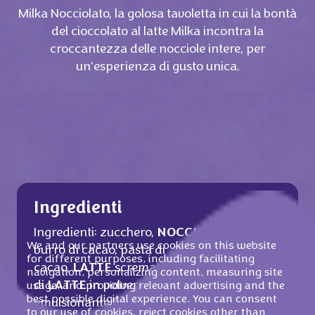
Milka Nocciolato, la golosa tavoletta in cui la bontà
del cioccolato al latte Milka incontra la
croccantezza delle nocciole intere, per
un'esperienza di gusto unica.
Ingredienti
Ingredienti: zucchero,
NOCCIOLE
(20%),
We and our partners use cookies on this website
burro di cacao, pasta di
for different purposes, including facilitating
cacao,
LATTE
scremato in polvere, siero
navigation, personalizing content, measuring site
di
LATTE
in polvere
BURRO
concentrato,
usage, and providing relevant advertising and the
best possible digital experience. You can consent
emulsionante (lecitine di
SOIA
), pasta
to our use of cookies, reject cookies other than