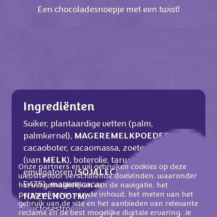
Een chocoladesnoepje met een twist!
Ingrediënten
Suiker, plantaardige vetten (palm,
palmkernel),
MAGERE
MELKPOEDER
,
cacaoboter, cacaomassa, zoete weipoeder
(van
MELK
), boterolie, tarwemeel,
Onze partners en wij gebruiken cookies op deze
emulgatoren (
SOJALECITHINE
, E476,
website voor verschillende doeleinden, waaronder
E475), magere cacaopoeder (0,2%),
het vergemakkelijken van de navigatie, het
personaliseren van de inhoud, het meten van het
HAZELNOOTMASSA
, glucose-
gebruik van de site en het aanbieden van relevante
fructosestroop, tarwezetmeel, rijsmiddel
reclame en de best mogelijke digitale ervaring. Je