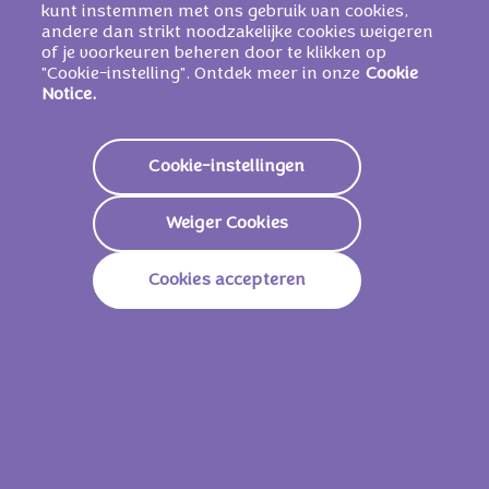
(E503, E501, E500), aroma's, keukenzout,
kunt instemmen met ons gebruik van cookies,
andere dan strikt noodzakelijke cookies weigeren
zuurteregelaar (E524). 20% magere
of je voorkeuren beheren door te klikken op
melkpoeder in de melkroomvulling.
"Cookie-instelling". Ontdek meer in onze
Cookie
Notice.
Voedingswaarden
Cookie-instellingen
Energie
2357 KJ /
565 Kcal
Weiger Cookies
Vetstoffen
36g
Cookies accepteren
Waarvan Verzadigd
20g
Koolhydraten
55g
Waarvan Suikers
53g
Vezels
1,2g
Eiwitten
5,2g