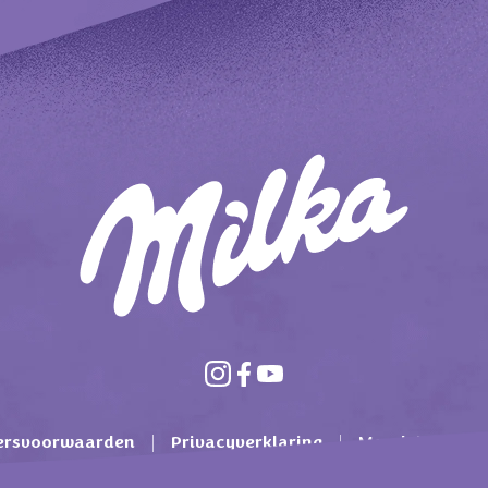
ersvoorwaarden
Privacyverklaring
Mondelez Inter
lgemene voorwaarden
Cookie beleid
Contact
F