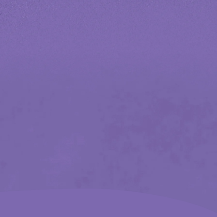
national
AQ