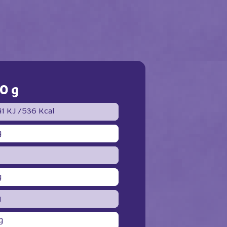
0 g
41 KJ /
536 Kcal
g
g
g
g