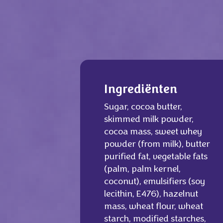
Ingrediënten
Sugar, cocoa butter,
skimmed milk powder,
cocoa mass, sweet whey
powder (from milk), butter
purified fat, vegetable fats
(palm, palm kernel,
coconut), emulsifiers (soy
lecithin, E476), hazelnut
mass, wheat flour, wheat
starch, modified starches,