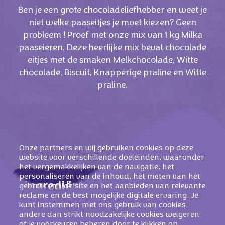
Ben je een grote chocoladeliefhebber en weet je
niet welke paaseitjes je moet kiezen? Geen
probleem ! Proef met onze mix van 1 kg Milka
paaseieren. Deze heerlijke mix bevat chocolade
eitjes met de smaken Melkchocolade, Witte
chocolade, Biscuit, Knapperige praline en Witte
praline.
Onze partners en wij gebruiken cookies op deze
website voor verschillende doeleinden, waaronder
het vergemakkelijken van de navigatie, het
personaliseren van de inhoud, het meten van het
Ingrediënten
gebruik van de site en het aanbieden van relevante
reclame en de best mogelijke digitale ervaring. Je
Suiker, cacaoboter, magere
MELKPOEDER
,
kunt instemmen met ons gebruik van cookies,
andere dan strikt noodzakelijke cookies weigeren
weipoeder (van
MELK
), cacaomassa,
of je voorkeuren beheren door te klikken op