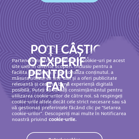
POȚI CÂȘTIGA
O EXPERIENȚĂ
Partenerii noștri și noi folosim cookie-uri pe acest
site web în diferite scopuri, inclusiv pentru a
PENTRU TOATĂ
facilita navigarea, a personaliza conținutul, a
măsura utilizarea site-ului și a oferi publicitate
relevantă și cea mai bună experiență digitală
FAMILIA!
posibilă. Puteți să vă dați consimțământul pentru
utilizarea cookie-urilor de către noi, să respingeți
cookie-urile altele decât cele strict necesare sau să
vă gestionați preferințele făcând clic pe "Setarea
cookie-urilor". Descoperiți mai multe în Notificarea
noastră privind
cookie-urile.