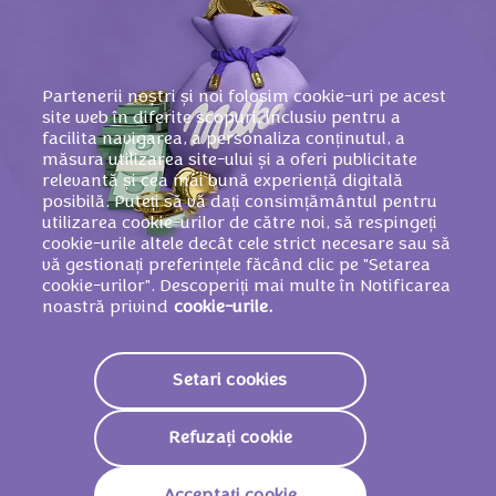
Partenerii noștri și noi folosim cookie-uri pe acest
site web în diferite scopuri, inclusiv pentru a
facilita navigarea, a personaliza conținutul, a
măsura utilizarea site-ului și a oferi publicitate
relevantă și cea mai bună experiență digitală
posibilă. Puteți să vă dați consimțământul pentru
utilizarea cookie-urilor de către noi, să respingeți
cookie-urile altele decât cele strict necesare sau să
vă gestionați preferințele făcând clic pe "Setarea
Marele premiu = 100.000
cookie-urilor". Descoperiți mai multe în Notificarea
noastră privind
cookie-urile.
de lei
Setari cookies
Poți câștiga marele premiu cu care îi
Refuzați cookie
poți surprinde cu o mulțime de gesturi
tandre pe cei dragi. Colecționează un
Acceptați cookie