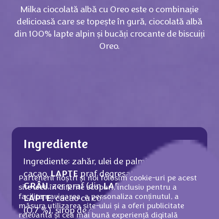
Milka ciocolată albă cu Oreo este o combinație
delicioasă care se topește în gură, ciocolată albă
din 100% lapte alpin și bucăți crocante de biscuiți
Oreo.
Ingrediente
Ingrediente: zahăr, ulei de palmier, unt de
cacao,
LAPTE
praf degresat, făină de
Partenerii noștri și noi folosim cookie-uri pe acest
GRÂU
, zer praf (din
LAPTE
), grăsime din
site web în diferite scopuri, inclusiv pentru a
facilita navigarea, a personaliza conținutul, a
LAPTE
, cacao cu conținut redus de grăsime
măsura utilizarea site-ului și a oferi publicitate
(0,7 %), sirop de glucoză-fructoză,
relevantă și cea mai bună experiență digitală