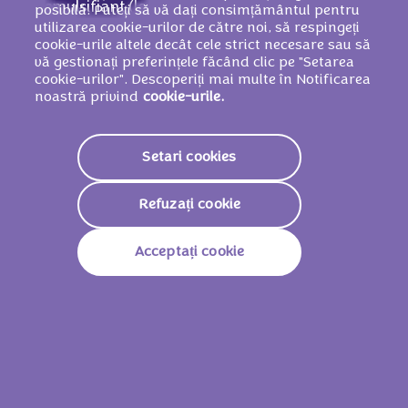
emulsifiant (lecitine din
SOIA
), amidon din
posibilă. Puteți să vă dați consimțământul pentru
utilizarea cookie-urilor de către noi, să respingeți
GRÂU
, agenți de afânare (E501, E503,
cookie-urile altele decât cele strict necesare sau să
E500), sare, arome, corector de aciditate
vă gestionați preferințele făcând clic pe "Setarea
(E524).
cookie-urilor". Descoperiți mai multe în Notificarea
noastră privind
cookie-urile.
POATE CONȚINE FRUCTE CU COAJĂ
LEMNOASĂ.
Setari cookies
Refuzați cookie
Valori nutriționale
Acceptați cookie
Valoare Energetică
2347 KJ
562 Kcal
Grăsimi
34g
Din Care Acizi Grași Saturați
19g
Glucide
59g