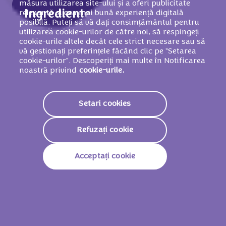
măsura utilizarea site-ului și a oferi publicitate
Ingrediente
relevantă și cea mai bună experiență digitală
posibilă. Puteți să vă dați consimțământul pentru
Ingrediente: zahăr, făină de
GRÂU
,
OU
(9%),
utilizarea cookie-urilor de către noi, să respingeți
cookie-urile altele decât cele strict necesare sau să
sirop de glucoză, unt de cacao, ulei de
vă gestionați preferințele făcând clic pe "Setarea
palmier, zer praf (din
LAPTE
), grăsime din
cookie-urilor". Descoperiți mai multe în Notificarea
LAPTE
, cacao (3,5%), agent de umezire
noastră privind
cookie-urile.
(glicerol),
LAPTE
praf integral, masă de
cacao, amidon din porumb, amidon din
Setari cookies
cartofi, agenţi de afânare (carbonaţi de
amoniu, difosfaţi, carbonaţi de sodiu), sare,
Refuzați cookie
pudră de fibre din
SOIA
, emulsifiant (lecitine
din
SOIA
),
LAPTE
praf degresat, arome.
Acceptați cookie
Valori nutriționale
1906 KJ /
455
Valoare Energetică
Kcal