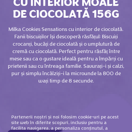
CU INTERIOR MOALE
DE CIOCOLATĂ 156G
Milka Cookies Sensations cu interior de ciocolată.
Fanii biscuiților își descoperă răsfățul: Biscuiți
crocanți, bucăți de ciocolată și o umplutură de
cremă cu ciocolată. Perfect pentru răsfăț între
mese sau ca o gustare ideală pentru a împărți cu
prietenii sau cu întreaga familie. Savurați-i și calzi,
pur și simplu încălziți-i la microunde la 800 de
wați timp de 8 secunde.
Partenerii noștri și noi folosim cookie-uri pe acest
site web în diferite scopuri, inclusiv pentru a
facilita navigarea, a personaliza conținutul, a