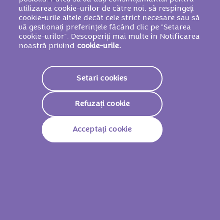
arome, sare.
utilizarea cookie-urilor de către noi, să respingeți
POATE CONȚINE ALTE FRUCTE CU COAJĂ
cookie-urile altele decât cele strict necesare sau să
vă gestionați preferințele făcând clic pe "Setarea
LEMNOASĂ ŞI GRÂU.
cookie-urilor". Descoperiți mai multe în Notificarea
noastră privind
cookie-urile.
Valori nutriționale
Setari cookies
2275 Kj / 545
Valoare Energetică
Kcal
Refuzați cookie
Grăsimi
33g
Acceptați cookie
Din Care Acizi Grași
19g
Saturați
Glucide
56g
Din Care Zaharuri
51g
Fibre
1.2g