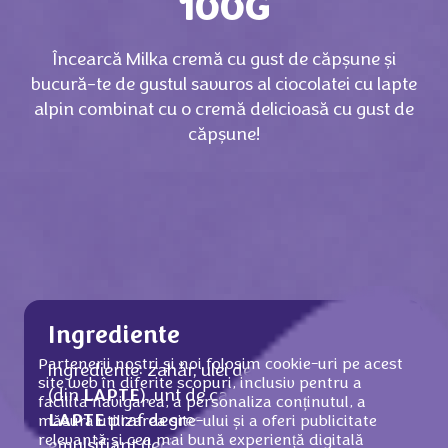
100G
Încearcă Milka cremă cu gust de căpșune și
bucură-te de gustul savuros al ciocolatei cu lapte
alpin combinat cu o cremă delicioasă cu gust de
căpșune!
Ingrediente
Partenerii noștri și noi folosim cookie-uri pe acest
Ingrediente: zahăr, ulei de palmier, zer praf
site web în diferite scopuri, inclusiv pentru a
(din
LAPTE
), unt de cacao, masă de cacao,
facilita navigarea, a personaliza conținutul, a
LAPTE
praf degresat, grăsime din
LAPTE
,
măsura utilizarea site-ului și a oferi publicitate
relevantă și cea mai bună experiență digitală
emulsifiant (lecitine din
SOIA
), dextroză,