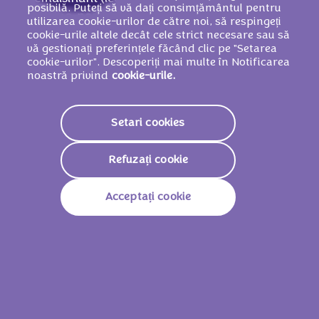
posibilă. Puteți să vă dați consimțământul pentru
arome, pastă de
ALUNE DE PĂDURE
,
utilizarea cookie-urilor de către noi, să respingeți
pudră de căpşune (0,2 %), maltodextrină,
cookie-urile altele decât cele strict necesare sau să
vă gestionați preferințele făcând clic pe "Setarea
acidifiant (acid citric).
POATE CONŢINE
cookie-urilor". Descoperiți mai multe în Notificarea
ALTE FRUCTE CU COAJĂ LEMNOASĂ ȘI
noastră privind
cookie-urile.
GRÂU.
Setari cookies
Valori nutriționale
Refuzați cookie
2337 KJ /
560
Valoare Energetică
Kcal
Acceptați cookie
Grăsimi
35.0g
Din Care Acizi Grași
20.0g
Saturați
Glucide
57.0g