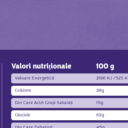
Valori nutriționale
100 g
Valoare Energetică
2196 KJ /525 K
Grăsimi
28g
Din Care Acizi Grași Saturați
15g
Glucide
62g
Din Care Zaharuri
45g