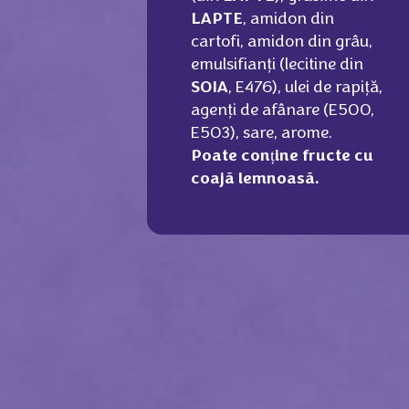
LAPTE
, amidon din
cartofi, amidon din grâu,
emulsifianţi (lecitine din
SOIA
, E476), ulei de rapiţă,
agenţi de afânare (E500,
E503), sare, arome.
Poate conține fructe cu
coajă lemnoasă.