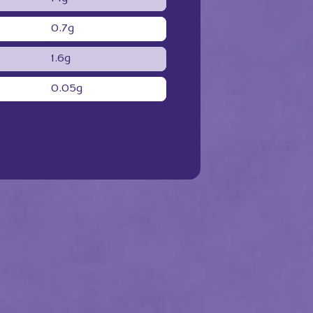
0.7g
1.6g
0.05g