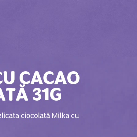
CU CACAO
ATĂ 31G
licata ciocolată Milka cu