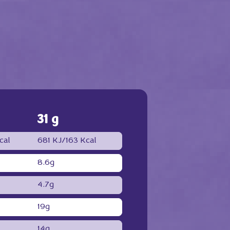
31 g
cal
681 KJ/163 Kcal
8.6g
4.7g
19g
14g