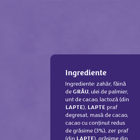
Ingrediente
Ingrediente: zahăr, făină
de
GRÂU
, ulei de palmier,
unt de cacao, lactoză (din
LAPTE
),
LAPTE
praf
degresat, masă de cacao,
cacao cu conţinut redus
de grăsime (3%), zer praf
(din
LAPTE
), grăsime din