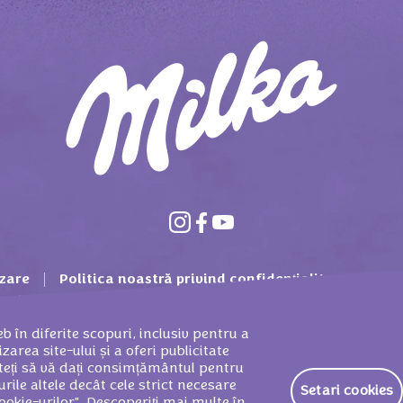
izare
Politica noastră privind confidențialitatea
Pa
 privind cookies
Contact
Protecția consumatorilo
b în diferite scopuri, inclusiv pentru a
zarea site-ului și a oferi publicitate
uteți să vă dați consimțământul pentru
urile altele decât cele strict necesare
Setari cookies
Romania