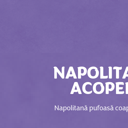
NAPOLIT
ACOPER
Napolitană pufoasă coapt