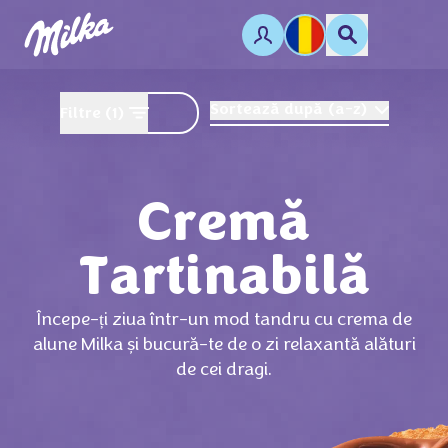
Sortează după
(
a-z
)
Filtre
(1)
Cremă
Tartinabilă
Începe-ți ziua într-un mod tandru cu crema de
alune Milka și bucură-te de o zi relaxantă alături
de cei dragi.