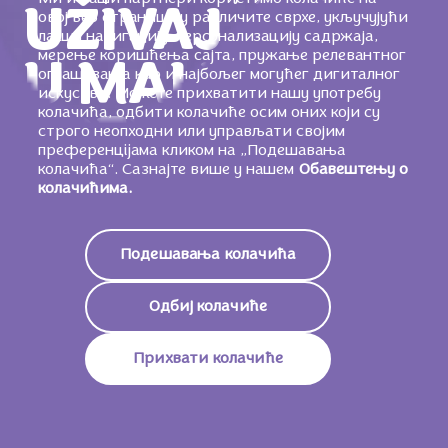
UŽIVAJ
овој веб страници у различите сврхе, укључујући
лакшу навигацију, персонализацију садржаја,
мерење коришћења сајта, пружање релевантног
U MALIM
оглашавања као и најбољег могућег дигиталног
искуства. Можете прихватити нашу употребу
колачића, одбити колачиће осим оних који су
TRENUCIMA
строго неопходни или управљати својим
преференцijама кликом на „Подешавања
колачића“. Сазнајте више у нашем
Обавештењу о
Pokažimo ljudima oko sebe koliko ih
колачићима.
cenimo i izrazimo svoju nežnu
zahvalnost svakim malim, iskrenim
Подешавања колачића
gestom.
Одбиј колачиће
Прихвати колачиће