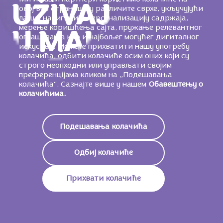
UŽIVAJ
овој веб страници у различите сврхе, укључујући
лакшу навигацију, персонализацију садржаја,
мерење коришћења сајта, пружање релевантног
U MALIM
оглашавања као и најбољег могућег дигиталног
искуства. Можете прихватити нашу употребу
колачића, одбити колачиће осим оних који су
TRENUCIMA
строго неопходни или управљати својим
преференцijама кликом на „Подешавања
колачића“. Сазнајте више у нашем
Обавештењу о
Pokažimo ljudima oko sebe koliko ih
колачићима.
cenimo i izrazimo svoju nežnu
zahvalnost svakim malim, iskrenim
Подешавања колачића
gestom.
Одбиј колачиће
Прихвати колачиће