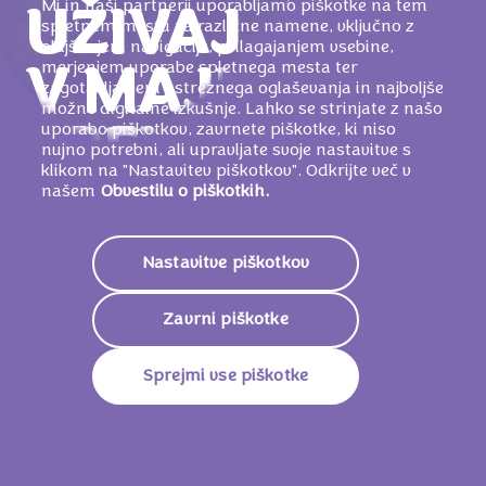
Mi in naši partnerji uporabljamo piškotke na tem
UŽIVAJ
spletnem mestu za različne namene, vključno z
olajšanjem navigacije, prilagajanjem vsebine,
merjenjem uporabe spletnega mesta ter
V MAJHNIH
zagotavljanjem ustreznega oglaševanja in najboljše
možne digitalne izkušnje. Lahko se strinjate z našo
uporabo piškotkov, zavrnete piškotke, ki niso
TRENUTKIH
nujno potrebni, ali upravljate svoje nastavitve s
klikom na "Nastavitev piškotkov". Odkrijte več v
našem
Obvestilu o piškotkih.
Pokažimo ljudem okoli sebe, kako cenjeni
so, in jim z vsako majhno, iskreno gesto
izrazimo nežno hvaležnost.
Nastavitve piškotkov
Zavrni piškotke
Sprejmi vse piškotke