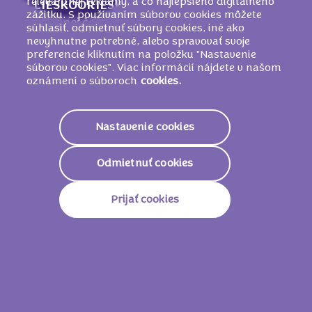
relevantnej reklamy, a čo najlepšieho digitálneho
LIESKOORIEŠKOVÁ
pasta, aróma. V
zážitku. S používaním súborov cookies môžete
mliečnej čokoláde z alpského mlieka obsah
súhlasiť, odmietnuť súbory cookies, iné ako
kakaovej sušiny najmenej 33 %.
nevyhnutne potrebné, alebo spravovať svoje
preferencie kliknutím na položku "Nastavenie
MÔŽE OBSAHOVAŤ INÉ ORECHY A
súborov cookies". Viac informácií nájdete v našom
PŠENICU
.
oznámení o súboroch
cookies.
Nastavenie cookies
Nutričné informácie
Odmietnuť cookies
2251 KJ/
539
Energetická Hodnota
Kcal
Prijať cookies
Tuky
31g
Z Toho Nasýtené Mastné
19g
Kyseliny
Sacharidy
57g