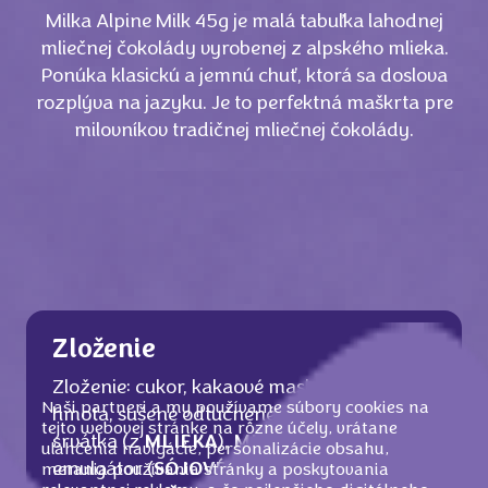
Milka Alpine Milk 45g je malá tabuľka lahodnej
mliečnej čokolády vyrobenej z alpského mlieka.
Ponúka klasickú a jemnú chuť, ktorá sa doslova
rozplýva na jazyku. Je to perfektná maškrta pre
milovníkov tradičnej mliečnej čokolády.
Zloženie
Zloženie: cukor, kakaové maslo, kakaová
Naši partneri a my používame súbory cookies na
hmota, sušené odtučnené
MLIEKO
, sušená
tejto webovej stránke na rôzne účely, vrátane
srvátka (z
MLIEKA
),
MLIEČNY
tuk,
uľahčenia navigácie, personalizácie obsahu,
emulgátor (
SÓJOVÉ
lecitíny),
merania používania stránky a poskytovania