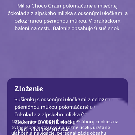
Milka Choco Grain polomáčané v mliečnej
čokoláde z alpského mlieka s ovsenými vločkami a
celozrnnou pšeničnou múkou. V praktickom
balení na cesty. Balenie obsahuje 9 sušienok.
Zloženie
Sušienky s ovsenými vločkami a celozrnnou
pšeničnou múkou polomáčané v mliečnej
čokoláde z alpského mlieka (25%).
Naši partneri a my používame súbory cookies na
Zloženie:
OVOSNÉ
vločky 34,9 %, Cukor,
tejto webovej stránke na rôzne účely, vrátane
Celozrnná
PŠENIČNÁ
múka 15 %, Rastlinné
uľahčenia navigácie, personalizácie obsahu,