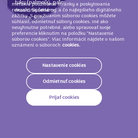
tuky (palmový, palmojadrový), Kakaové
merania používania stránky a poskytovania
relevantnej reklamy, a čo najlepšieho digitálneho
maslo, Sušené odtučnené
MLIEKO
, Kakaová
zážitku. S používaním súborov cookies môžete
hmota, Sušená srvátka (z
MLIEKA
), Mliečny
súhlasiť, odmietnuť súbory cookies, iné ako
tuk, Glukózo-fruktózový sirup, Kypriace
nevyhnutne potrebné, alebo spravovať svoje
látky (hydrohenuhličitan sodný,
preferencie kliknutím na položku "Nastavenie
súborov cookies". Viac informácií nájdete v našom
hydrogenuhličitan amónny), Jedlá soľ, Sirup
oznámení o súboroch
cookies.
z invertného cukru, Emulgátory (
SÓJOVÉ
lecitín, E476, slnečnicový lecitín),
LÍSKOV
ORIEŠKOVÁ
pasta, Arómy.
Nastavenie cookies
MÔŽE OBSAHOVAŤ VAJCIA A SEZAMOVÉ
SEMIENKA
.
Odmietnuť cookies
Prijať cookies
Nutričné informácie
2095 KJ /
501
Energetická Hodnota
Kcal