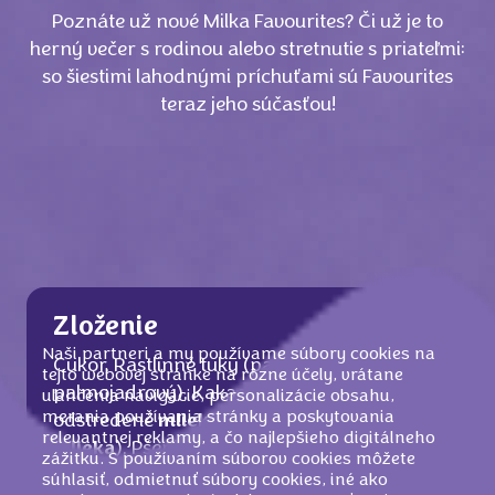
Poznáte už nové Milka Favourites? Či už je to
herný večer s rodinou alebo stretnutie s priateľmi:
so šiestimi lahodnými príchuťami sú Favourites
teraz jeho súčasťou!
Zloženie
Naši partneri a my používame súbory cookies na
Cukor, Rastlinné tuky (palmový, bambucký,
tejto webovej stránke na rôzne účely, vrátane
palmojadrový), Kakaové maslo, Sušené
uľahčenia navigácie, personalizácie obsahu,
merania používania stránky a poskytovania
odstredené
mlieko
, Sušená srvátka (z
relevantnej reklamy, a čo najlepšieho digitálneho
mlieka
), Pšeničná múka, Kakaová hmota,
zážitku. S používaním súborov cookies môžete
Mliečny
tuk, Lieskové orechy, Glukózový
súhlasiť, odmietnuť súbory cookies, iné ako