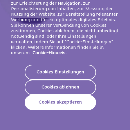
zur Erleichterung der Navigation, zur
Personalisierung von Inhalten, zur Messung der
Nutzung der Website, zur Bereitstellung relevanter
Werbung und für ein optimales digitales Erlebnis.
Sie können unserer Verwendung von Cookies
Zutaten
zustimmen, Cookies ablehnen, die nicht unbedingt
notwendig sind, oder Ihre Einstellungen
Zutaten: Zucker, Kakaobutter,
Weizenmehl
,
verwalten, indem Sie auf "Cookie-Einstellungen"
Magermilchpulver
, Kakaomasse,
klicken. Weitere Informationen finden Sie in
unserem
Cookie-Hinweis.
Süßmolkenpulver (aus
Milch
),
Butterreinfett
, Palmöl, Glukosesirup,
Gerstenmalzextrakt
, Emulgatoren
Cookies Einstellungen
(
Sojalecithine
, E476), Speisesalz,
Weizenstärke
, Backtriebmittel (E503,
Cookies ablehnen
E500, E450),
Butter
, Aromen,
Vollmilchpulver
, Mehlbehandlungsmittel
Cookies akzeptieren
(
Natriummetabisulfit
).
Kakao: 30% mindestens in der Alpenmilch
Schokolade.
Kann enthalten: Ei.