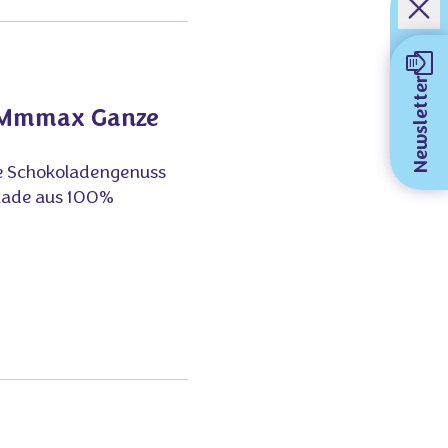
Newsletter
e Mmmax Ganze
he Schokoladengenuss
olade aus 100%