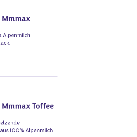
el Mmmax
a Alpenmilch
mack.
el Mmmax Toffee
melzende
 aus 100% Alpenmilch