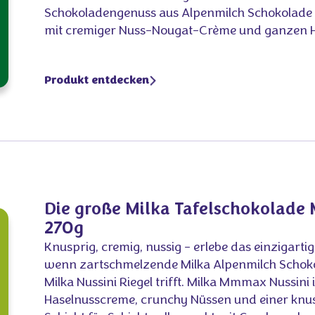
Schokoladengenuss aus Alpenmilch Schokolade
mit cremiger Nuss-Nougat-Crème und ganzen H
Produkt entdecken
Die große Milka Tafelschokolad
270g
Knusprig, cremig, nussig - erlebe das einzigart
wenn zartschmelzende Milka Alpenmilch Schoko
Milka Nussini Riegel trifft. Milka Mmmax Nussini is
Haselnusscreme, crunchy Nüssen und einer knus