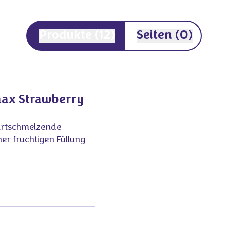
Produkte
(12)
Seiten
(0)
ax Strawberry
artschmelzende
er fruchtigen Füllung