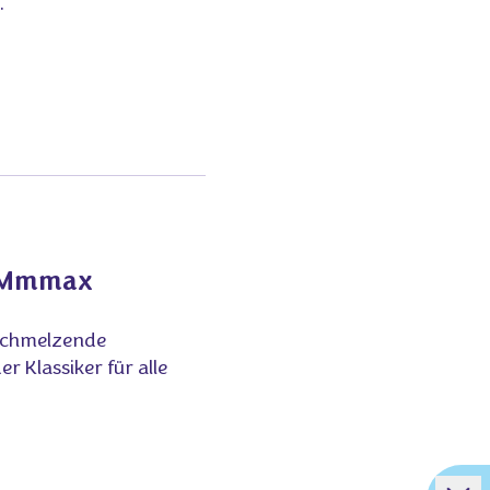
.
e Mmmax
tschmelzende
 Klassiker für alle