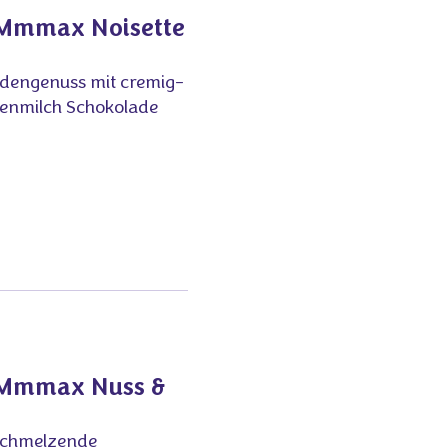
 Mmmax Noisette
adengenuss mit cremig-
penmilch Schokolade
e Mmmax Nuss &
schmelzende