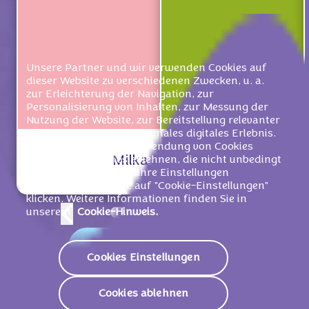
Unsere Partner und wir verwenden Cookies auf
dieser Website zu verschiedenen Zwecken, u. a.
zur Erleichterung der Navigation, zur
Personalisierung von Inhalten, zur Messung der
Nutzung der Website, zur Bereitstellung relevanter
Werbung und für ein optimales digitales Erlebnis.
Sie können unserer Verwendung von Cookies
Milka Erdbeer 100g
Milka Mmma
zustimmen, Cookies ablehnen, die nicht unbedingt
notwendig sind, oder Ihre Einstellungen
verwalten, indem Sie auf "Cookie-Einstellungen"
klicken. Weitere Informationen finden Sie in
unserem
Cookie-Hinweis.
Zu den Produkten
Cookies Einstellungen
Cookies ablehnen