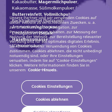
Kakaobutter,
Magermilchpulver
,
Kakaomasse, Süßmolkenpulver (aus
Milch
),
Butterreinfett
,
Vollmilchpulver
,
Unsere Partner und wir verwenden Cookies auf
Backtriebmittel (Natriumhydrogencarbonat,
dieser Website zu verschiedenen Zwecken, u. a.
Ammoniumhydrogencarbonat), Speisesalz,
zur Erleichterung der Navigation, zur
Personalisierung von Inhalten, zur Messung der
Emulgatoren (
Sojalecithine
, E476),
Nutzung der Website, zur Bereitstellung relevanter
Haselnussmasse
, Aromen, Säureregulator
Werbung und für ein optimales digitales Erlebnis.
(Citronensäure).
Sie können unserer Verwendung von Cookies
zustimmen, Cookies ablehnen, die nicht unbedingt
notwendig sind, oder Ihre Einstellungen
Kann Ei, Sesamsamen enthalten.
verwalten, indem Sie auf "Cookie-Einstellungen"
klicken. Weitere Informationen finden Sie in
unserem
Cookie-Hinweis.
Nährwerte
Cookies Einstellungen
2072 KJ /
494
Energie (Brennwert)
Kcal
Cookies ablehnen
Fett
21g