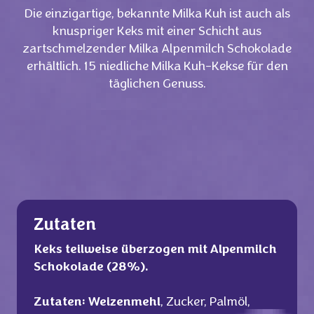
Die einzigartige, bekannte Milka Kuh ist auch als
knuspriger Keks mit einer Schicht aus
zartschmelzender Milka Alpenmilch Schokolade
erhältlich. 15 niedliche Milka Kuh-Kekse für den
täglichen Genuss.
Zutaten
Keks teilweise überzogen mit Alpenmilch
Schokolade (28%).
Zutaten:
Weizenmehl
, Zucker, Palmöl,