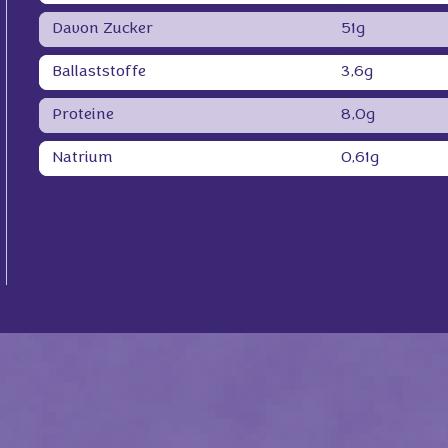
Davon Zucker
51g
Ballaststoffe
3,6g
Proteine
8,0g
Natrium
0,61g