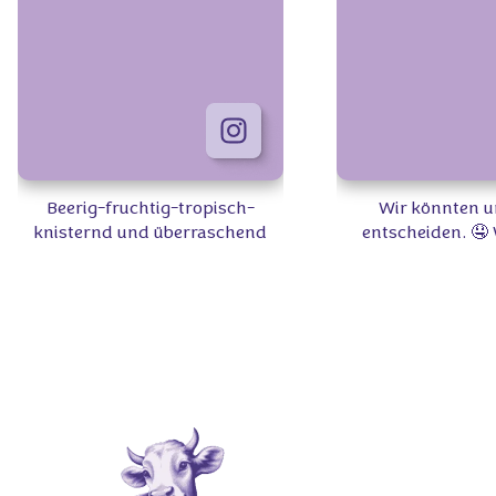
Beerig-fruchtig-tropisch-
Wir könnten u
knisternd und überraschend
entscheiden. 🤤 
FUN! 🍫✨ Welche neue Sorte ist
rausgekom
dein Favorit? #Milka
#MilkaExtraFun
#Milk