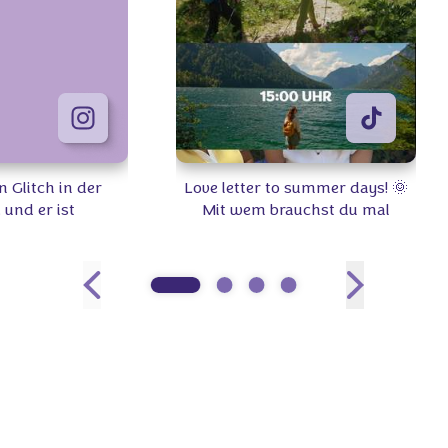
n Glitch in der
Love letter to summer days! 🌞
. und er ist
Mit wem brauchst du mal
d. 💜✨ Wo ordnet
wieder Quality-Time? 👫 #Milka
 ein? #Milka