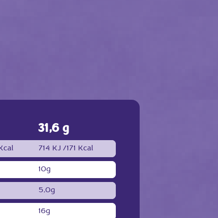
31,6 g
Kcal
714 KJ /
171 Kcal
10g
5,0g
16g