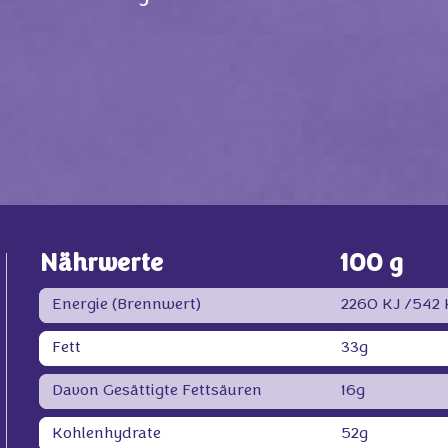
Nährwerte
100 g
Energie (Brennwert)
2260 KJ /
542 
Fett
33g
Davon Gesättigte Fettsäuren
16g
Kohlenhydrate
52g