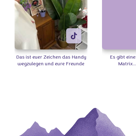
Das ist euer Zeichen das Handy
Es gibt eine
wegzulegen und eure Freunde
Matrix..
zu treffen 👩🏻‍🤝‍👩🏼 Welchen
zartschmelzen
Milka Snack teilt ihr am
ihr euch
liebsten? 🍫🍪 #Milka