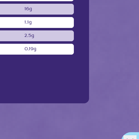
16g
1,1g
2,5g
0,19g