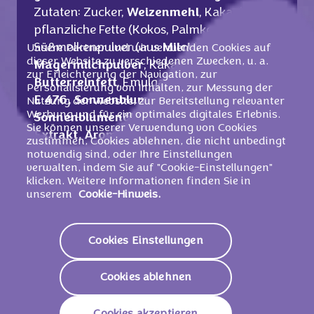
Zutaten: Zucker,
Weizenmehl
, Kakaobutter,
pflanzliche Fette (Kokos, Palmkern, Palm),
Süßmolkenpulver (aus
Milch
),
Unsere Partner und wir verwenden Cookies auf
dieser Website zu verschiedenen Zwecken, u. a.
Magermilchpulver
, Kakaomasse,
zur Erleichterung der Navigation, zur
Butterreinfett
, Emulgatoren (
Sojalecithin
,
Personalisierung von Inhalten, zur Messung der
E 476, Sonnenblumenlecithin),
Nutzung der Website, zur Bereitstellung relevanter
Werbung und für ein optimales digitales Erlebnis.
Sonnenblumenöl, Speisesalz, Kaffee-
Sie können unserer Verwendung von Cookies
Extrakt, Aromen.
Kann Ei und Nüsse
zustimmen, Cookies ablehnen, die nicht unbedingt
enthalten.
notwendig sind, oder Ihre Einstellungen
verwalten, indem Sie auf "Cookie-Einstellungen"
klicken. Weitere Informationen finden Sie in
unserem
Cookie-Hinweis.
Nährwerte
Cookies Einstellungen
2230 KJ/
535
Energie (Brennwert)
Kcal
Cookies ablehnen
Fett
29,5g