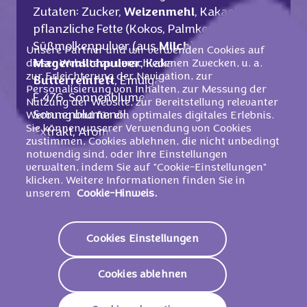
Zutaten: Zucker,
Weizenmehl
, Kakaobutter,
pflanzliche Fette (Kokos, Palmkern, Palm),
Süßmolkenpulver (aus
Milch
),
Unsere Partner und wir verwenden Cookies auf
Magermilchpulver
, Kakaomasse,
dieser Website zu verschiedenen Zwecken, u. a.
zur Erleichterung der Navigation, zur
Butterreinfett
, Emulgatoren (
Sojalecithin
,
Personalisierung von Inhalten, zur Messung der
E 476, Sonnenblumenlecithin),
Nutzung der Website, zur Bereitstellung relevanter
Sonnenblumenöl, Speisesalz, Kaffee-
Werbung und für ein optimales digitales Erlebnis.
Sie können unserer Verwendung von Cookies
Extrakt, Aromen.
zustimmen, Cookies ablehnen, die nicht unbedingt
notwendig sind, oder Ihre Einstellungen
Kann Ei und Nüsse enthalten.
verwalten, indem Sie auf "Cookie-Einstellungen"
klicken. Weitere Informationen finden Sie in
unserem
Cookie-Hinweis.
Nährwerte
Cookies Einstellungen
2230 KJ/
535
Energie (Brennwert)
Kcal
Cookies ablehnen
Fett
29,5g