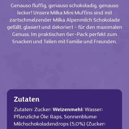
Genauso fluffig, genauso schokoladig, genauso
lecker! Unsere Milka Mini Muffins sind mit
zartschmelzender Milka Alpenmilch Schokolade
gefüllt, glasiert und dekoriert – für den maximalen
Genuss. Im praktischen 6er-Pack perfekt zum
Snacken und Teilen mit Familie und Freunden.
Zutaten
Zutaten: Zucker;
Weizenmehl
; Wasser;
Pflanzliche Öle: Raps, Sonnenblume;
Milchschokoladendrops (5,0%) (Zucker;