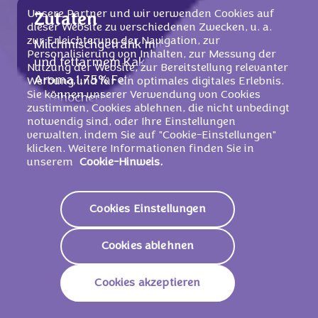
Unsere Partner und wir verwenden Cookies auf
Zutaten
dieser Website zu verschiedenen Zwecken, u. a.
zur Erleichterung der Navigation, zur
Milchmischgetränk mit 2% Milchschokolade
Personalisierung von Inhalten, zur Messung der
und fettarmem Kakao und Haselnuss-
Nutzung der Website, zur Bereitstellung relevanter
Aroma,1,75% Fett im Milchanteil,
Werbung und für ein optimales digitales Erlebnis.
Sie können unserer Verwendung von Cookies
ultrahocherhitzt.
zustimmen, Cookies ablehnen, die nicht unbedingt
Zutaten: Fettarme
Milch
(87%), Zucker
notwendig sind, oder Ihre Einstellungen
(5%), Milchschokolade [(2%); Zucker,
verwalten, indem Sie auf "Cookie-Einstellungen"
klicken. Weitere Informationen finden Sie in
Kakaobutter,
Magermilchpulver
,
unserem
Cookie-Hinweis.
Kakaomasse, Molkenpulver (aus
Milch
),
Butterreinfett
, Emulgator (
Sojalecithine
),
Haselnussmasse
, Aroma], fettarmes
Cookies Einstellungen
Kakaopulver (0,9%), Stabilisatoren
(Carrageen, Gellan), Aromen.
Cookies ablehnen
Achtung Papierstrohalme lösen sich mit der
Cookies akzeptieren
Zeit auf. Getränk bitte unmittelbar nach dem
Öffnen verzehren.