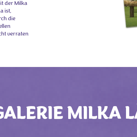
it der Milka
 ist,
rch die
ellen
cht verraten
ALERIE MILKA 