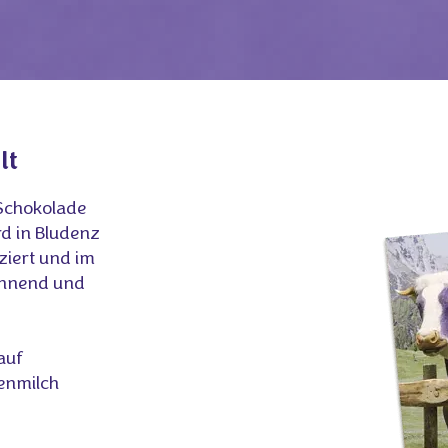
lt
 Schokolade
rd in Bludenz
ziert und im
annend und
auf
penmilch